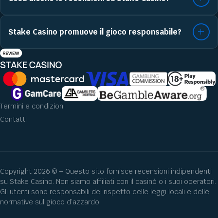
Stake Casino promuove il gioco responsabile?
Termini e condizioni
Contatti
Copyright 2026 © – Questo sito fornisce recensioni indipendenti
su Stake Casino. Non siamo affiliati con il casinò o i suoi operatori.
Gli utenti sono responsabili del rispetto delle leggi locali e delle
normative sul gioco d’azzardo.