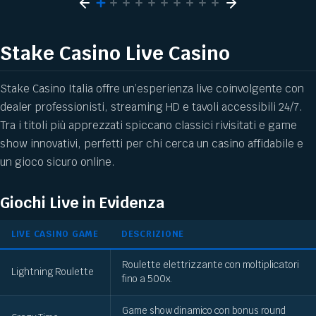
Stake Casino Live Casino
Stake Casino Italia offre un’esperienza live coinvolgente con
dealer professionisti, streaming HD e tavoli accessibili 24/7.
Tra i titoli più apprezzati spiccano classici rivisitati e game
show innovativi, perfetti per chi cerca un casino affidabile e
un gioco sicuro online.
Giochi Live in Evidenza
LIVE CASINO GAME
DESCRIZIONE
Roulette elettrizzante con moltiplicatori
Lightning Roulette
fino a 500x.
Game show dinamico con bonus round