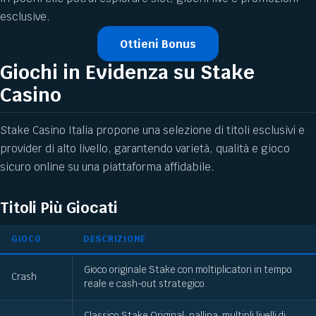
esclusive.
Ottieni Bonus
Giochi in Evidenza su Stake
Casino
Stake Casino Italia propone una selezione di titoli esclusivi e
provider di alto livello, garantendo varietà, qualità e gioco
sicuro online su una piattaforma affidabile.
Titoli Più Giocati
GIOCO
DESCRIZIONE
Gioco originale Stake con moltiplicatori in tempo
Crash
reale e cash-out strategico.
Classico Stake Original: pallina, multipli livelli di