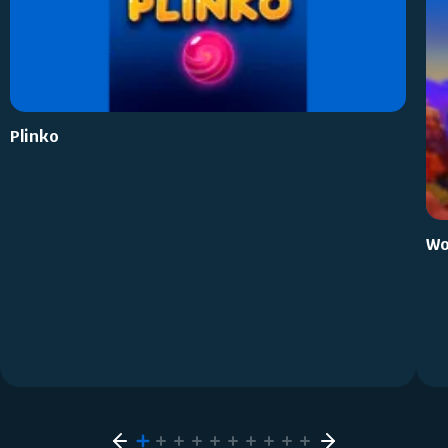
Plinko
ay now
Wo
Play n