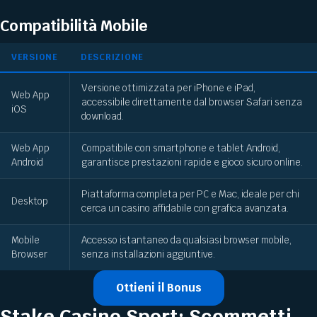
Compatibilità Mobile
VERSIONE
DESCRIZIONE
Versione ottimizzata per iPhone e iPad,
Web App
accessibile direttamente dal browser Safari senza
iOS
download.
Web App
Compatibile con smartphone e tablet Android,
Android
garantisce prestazioni rapide e gioco sicuro online.
Piattaforma completa per PC e Mac, ideale per chi
Desktop
cerca un casino affidabile con grafica avanzata.
Mobile
Accesso istantaneo da qualsiasi browser mobile,
Browser
senza installazioni aggiuntive.
Ottieni il Bonus
Stake Casino Sport: Scommetti